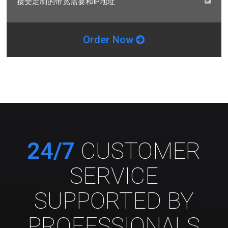
接受定制的带宽需要和IP地址
Order Now
24/7
CUSTOMER
SERVICE
SUPPORTED BY
PROFESSIONALS