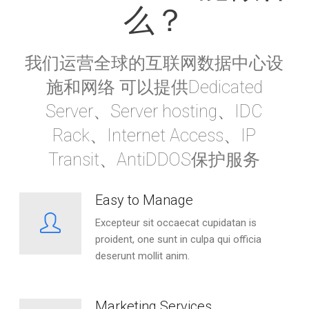
么？
我们运营全球的互联网数据中心设
施和网络 可以提供Dedicated
Server、Server hosting、IDC
Rack、Internet Access、IP
Transit、AntiDDOS保护服务
Easy to Manage
Excepteur sit occaecat cupidatan is
proident, one sunt in culpa qui officia
deserunt mollit anim.
Marketing Services