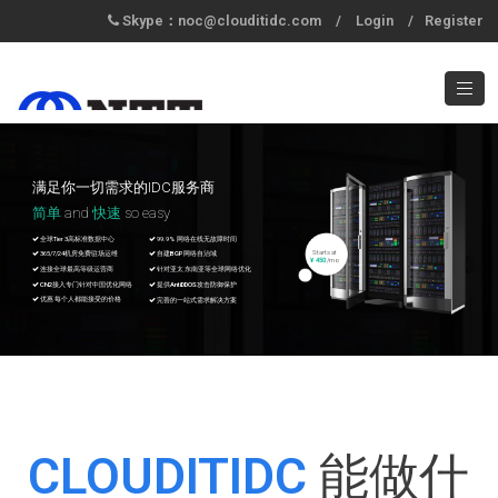
Skype：noc@clouditidc.com
/
Login
/
Register
满足你一切需求的IDC服务商
简单
and
快速
so easy
全球Tier 3高标准数据中心
99.9% 网络在线无故障时间
Starts at
365/7/24机房免费驻场运维
自建BGP网络自治域
¥ 450
/mo
连接全球最高等级运营商
针对亚太 东南亚等全球网络优化
CN2接入专门针对中国优化网络
提供AntiDDOS攻击防御保护
优惠 每个人都能接受的价格
完善的一站式需求解决方案
CLOUDITIDC
能做什