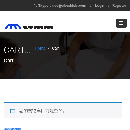
Skype：noc@clouditidc.com
/
Login
/
Register
CART...
Home
/
Cart
Cart
您的购物车目前是空的。