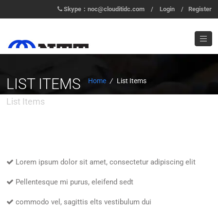
Skype：noc@clouditidc.com
/
Login
/
Register
LIST ITEMS
Home
/
List Items
List Items
Lorem ipsum dolor sit amet, consectetur adipiscing elit
Pellentesque mi purus, eleifend sedt
commodo vel, sagittis elts vestibulum dui