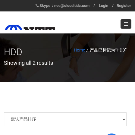
Skype：noc@clouditidc.com
/
Login
/
Register
HDD
Home
/
产品已标记为“HDD”
Showing all 2 results