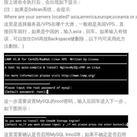
按上述命令执行后，会出现如下提示：
(注：如果是Debian系统，会提示
Where are your servers located? asia,america,europe,oceania or
这里是选择服务器/VPS在哪个大洲，一般都是美国VPS，直
接回车就行，如果是中国的，输入asia，回车。如果输入有错
误，可以按住Ctrl再按Backspace键删除，以下均可采用此方
法删除。)
这一步需要设置MySQL的root密码，输入后回车进入下一步，
如下图所示：
这里需要确认是否启用MySQL InnoDB，如果不确定是否启用