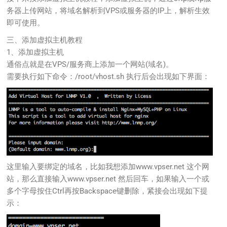
务器上传网站，将域名解析到VPS或服务器的IP上，解析生效
即可使用。
三、添加虚拟主机教程
1、添加虚拟主机
通俗点就是在VPS/服务商上添加一个网站(域名)。
需要执行如下命令：/root/vhost.sh 执行后会出现如下界面：
这里输入要绑定的域名，比如我想添加www.vpser.net 这个网
站，那么直接输入
www.vpser.net
然后回车，如果输入一个或
多个字母按住Ctrl再按Backspace键删除，紧接会出现如下提
示：