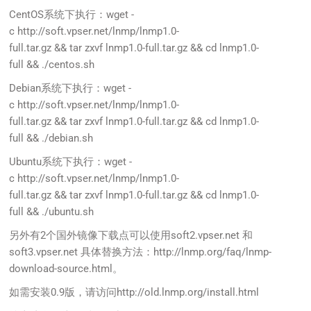
CentOS系统下执行：wget -
c http://soft.vpser.net/lnmp/lnmp1.0-
full.tar.gz && tar zxvf lnmp1.0-full.tar.gz && cd lnmp1.0-
full && ./centos.sh
Debian系统下执行：wget -
c http://soft.vpser.net/lnmp/lnmp1.0-
full.tar.gz && tar zxvf lnmp1.0-full.tar.gz && cd lnmp1.0-
full && ./debian.sh
Ubuntu系统下执行：wget -
c http://soft.vpser.net/lnmp/lnmp1.0-
full.tar.gz && tar zxvf lnmp1.0-full.tar.gz && cd lnmp1.0-
full && ./ubuntu.sh
另外有2个国外镜像下载点可以使用soft2.vpser.net 和
soft3.vpser.net 具体替换方法：
http://lnmp.org/faq/lnmp-
download-source.html
。
如需安装0.9版，请访问
http://old.lnmp.org/install.html