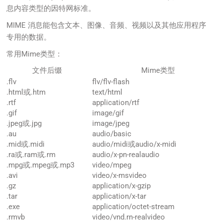
息内容类型的因特网标准。
MIME 消息能包含文本、图像、音频、视频以及其他应用程序
专用的数据。
常用Mime类型：
文件后缀
Mime类型
.flv
flv/flv-flash
.html或.htm
text/html
.rtf
application/rtf
.gif
image/gif
.jpeg或.jpg
image/jpeg
.au
audio/basic
.mid或.midi
audio/midi或audio/x-midi
.ra或.ram或.rm
audio/x-pn-realaudio
.mpg或.mpeg或.mp3
video/mpeg
.avi
video/x-msvideo
.gz
application/x-gzip
.tar
application/x-tar
.exe
application/octet-stream
.rmvb
video/vnd.rn-realvideo