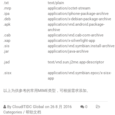
.txt
text/plain
.mrp
application/octet-stream
.ipa
application/iphone-package-archive
.deb
application/x-debian-package-archive
.apk
application/vnd.android.package-
archive
.cab
application/vnd.cab-com-archive
.xap
application/x-silverlight-app
.sis
application/vnd.symbian.install-archive
.jar
application/java-archive
.jad
text/vnd.sun.j2me.app-descriptor
.sisx
application/vnd.symbian.epoc/x-sisx-
app
以上为供参考的常用MIME类型，可根据需求添加。
By
CloudITIDC Global
on
26 8 月 2016
0
Categories /
帮助文档