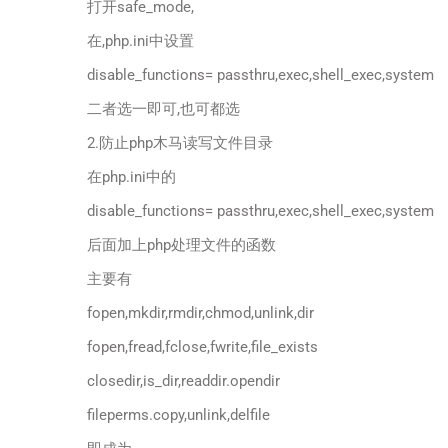
打开safe_mode,
在,php.ini中设置
disable_functions= passthru,exec,shell_exec,system
二者选一即可,也可都选
2.防止php木马读写文件目录
在php.ini中的
disable_functions= passthru,exec,shell_exec,system
后面加上php处理文件的函数
主要有
fopen,mkdir,rmdir,chmod,unlink,dir
fopen,fread,fclose,fwrite,file_exists
closedir,is_dir,readdir.opendir
fileperms.copy,unlink,delfile