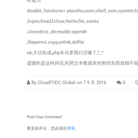
即成为
disable_functions= passthru,exec,shell_exec,system,fo
,fopen,fread,fclose,fwrite,file_exists
,closedir,is_dir,readdir.opendir
,fileperms.copy,unlink,delfile
ok,大功告成,php木马拿我们没辙了,^_^
遗憾的是这样的话,利用文本数据库的那些东西就都不
By
CloudITIDC Global
on
7 9 月 2016
0
Post Your Comment
要发表评论，您必须先
登录
。