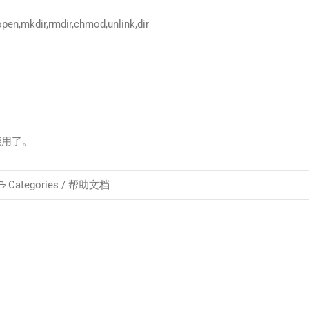
pen,mkdir,rmdir,chmod,unlink,dir
能用了。
Categories /
帮助文档