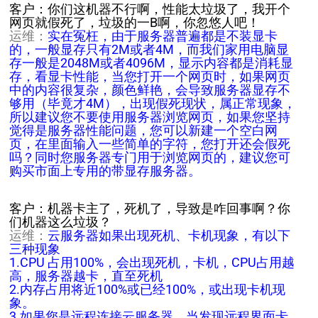
客户：你们这机器不行啊，性能太垃圾了，我开个
网页就假死了，垃圾的一B啊，你忽悠人吧！
运维：
实在冤枉，由于服务器普遍都是不装显卡
的，一般显存只有2M或者4M，而我们家用电脑显
存一般是2048M或者4096M，显示内容都是消耗显
存，看显卡性能，当您打开一个网页时，如果网页
中的内容很复杂，颜色鲜艳，会导致服务器显存不
够用（毕竟才4M），出现假死现状，属正常现象，
所以建议您不要使用服务器浏览网页，如果您坚持
觉得是服务器性能问题，您可以新建一个空白网
页，在里面输入一些简单的字符，您打开还会假死
吗？同时您服务器专门用于浏览网页的，建议您可
购买市面上专用的带显存服务器。
客户：机器卡主了，死机了，导致是咋回事啊？你
们机器这么垃圾？
运维：
云服务器如果出现死机、卡机现象，有以下
三种现象
1.CPU 占用100%，会出现死机，卡机，CPU占用越
高，服务器越卡，直至死机
2.内存占用将近100%或已经100%，或出现卡机现
象。
3.如果您是远程连接云服务器，当发现远程界面卡