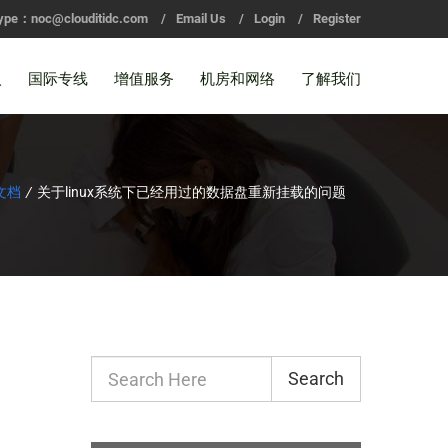
ype：noc@clouditidc.com
/
Email Us
/
Login
/
Register
入
国际专线
增值服务
机房和网络
了解我们
文档
/
关于linux系统下已经用过的数据盘重新挂载的问题
Search