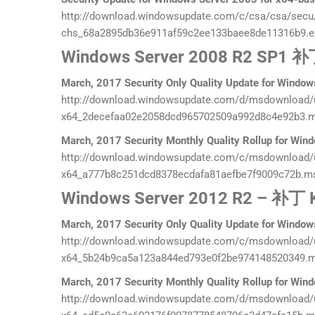
http://download.windowsupdate.com/c/csa/csa/secu
chs_68a2895db36e911af59c2ee133baee8de11316b9.e
W
indows Server
2008 R2 SP1 
March, 2017 Security Only Quality Update for Wind
http://download.windowsupdate.com/d/msdownload/
x64_2decefaa02e2058dcd965702509a992d8c4e92b3.
March, 2017 Security Monthly Quality Rollup for W
http://download.windowsupdate.com/c/msdownload/
x64_a777b8c251dcd8378ecdafa81aefbe7f9009c72b.m
W
indows Server
2012 R2 – 补丁
March, 2017 Security Only Quality Update for Wind
http://download.windowsupdate.com/c/msdownload/
x64_5b24b9ca5a123a844ed793e0f2be974148520349.
March, 2017 Security Monthly Quality Rollup for W
http://download.windowsupdate.com/d/msdownload/