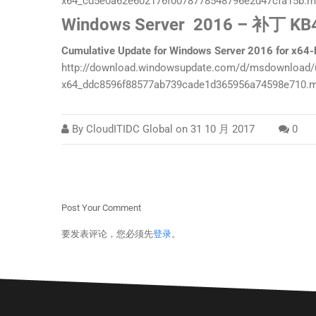
x64_cd5e0a62e602176f0078778548796e2d47cfa15b.
Wi
ndows Server
2016 – 补丁 KB
Cumulative Update for Windows Server 2016 for x6
http://download.windowsupdate.com/d/msdownload/
x64_ddc8596f88577ab739cade1d365956a74598e710.
By
CloudITIDC Global
on
31 10 月 2017
0
Post Your Comment
要发表评论，您必须先
登录
。