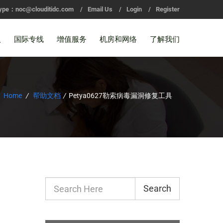
ype：noc@clouditidc.com
/
Email Us
/
Login
/
Register
入
国际专线
增值服务
机房和网络
了解我们
Home
/
帮助文档
/
Petya0627勒索病毒漏洞修复工具
Search