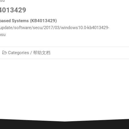
msu
4013429
4-based Systems (KB4013429)
update/software/secu/2017/03/windows10.0-kb4013429-
msu
Categories /
帮助文档