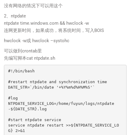
没有网络的情况下可以用这个
2、ntpdate
ntpdate time.windows.com && hwclock -w
连网更新时间，如果成功，将系统时间，写入BOIS
hwclock -w或 hwclock –systohc
可以做到crontab里
先编写脚本cat ntpdate.sh
#!/bin/bash

#restart ntpdate and synchronization time

DATE_STR=`/bin/date '+%Y%m%d%H%M%S'`

#log

NTPDATE_SERVICE_LOG=/home/fuyun/logs/ntpdate
-${DATE_STR}.log

#start ntpdate service

service ntpdate restart >>${NTPDATE_SERVICE_LO
G} 2>&1
