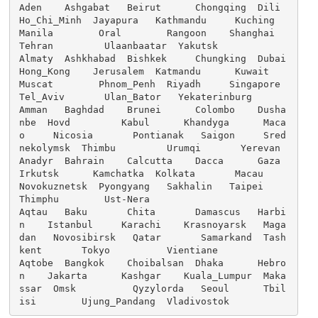
Aden    Ashgabat   Beirut      Chongqing  Dili      
Ho_Chi_Minh  Jayapura   Kathmandu     Kuching   
Manila        Oral        Rangoon    Shanghai       
Tehran         Ulaanbaatar  Yakutsk

Almaty  Ashkhabad  Bishkek     Chungking  Dubai     
Hong_Kong    Jerusalem  Katmandu      Kuwait    
Muscat        Phnom_Penh  Riyadh     Singapore      
Tel_Aviv       Ulan_Bator   Yekaterinburg

Amman   Baghdad    Brunei      Colombo    Dusha
nbe  Hovd         Kabul      Khandyga      Maca
o     Nicosia       Pontianak   Saigon     Sred
nekolymsk  Thimbu         Urumqi       Yerevan

Anadyr  Bahrain    Calcutta    Dacca      Gaza      
Irkutsk      Kamchatka  Kolkata       Macau     
Novokuznetsk  Pyongyang   Sakhalin   Taipei         
Thimphu        Ust-Nera

Aqtau   Baku       Chita       Damascus   Harbi
n    Istanbul     Karachi    Krasnoyarsk   Maga
dan   Novosibirsk   Qatar       Samarkand  Tash
kent       Tokyo          Vientiane

Aqtobe  Bangkok    Choibalsan  Dhaka      Hebro
n    Jakarta      Kashgar    Kuala_Lumpur  Maka
ssar  Omsk          Qyzylorda   Seoul      Tbil
isi        Ujung_Pandang  Vladivostok