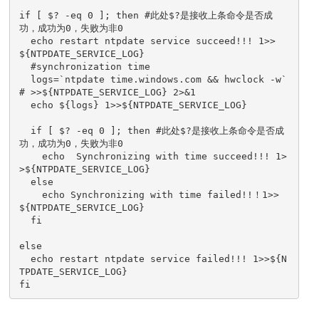
if [ $? -eq 0 ]; then #此处$?是接收上条命令是否成
功，成功为0，失败为非0

  echo restart ntpdate service succeed!!! 1>>
${NTPDATE_SERVICE_LOG}

  #synchronization time

  logs=`ntpdate time.windows.com && hwclock -w` 
# >>${NTPDATE_SERVICE_LOG} 2>&1

  echo ${logs} 1>>${NTPDATE_SERVICE_LOG}  

  if [ $? -eq 0 ]; then #此处$?是接收上条命令是否成
功，成功为0，失败为非0

    echo  Synchronizing with time succeed!!! 1>
>${NTPDATE_SERVICE_LOG}

  else 

    echo Synchronizing with time failed!!！1>>
${NTPDATE_SERVICE_LOG}

  fi

else

  echo restart ntpdate service failed!!! 1>>${N
TPDATE_SERVICE_LOG}

fi