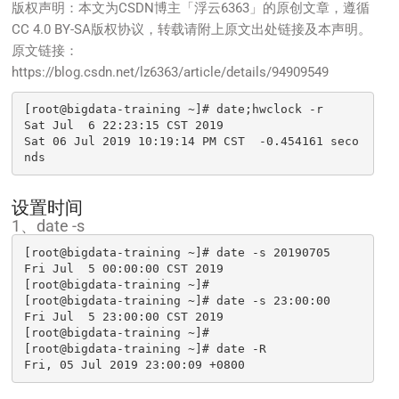
版权声明：本文为CSDN博主「浮云6363」的原创文章，遵循
CC 4.0 BY-SA版权协议，转载请附上原文出处链接及本声明。
原文链接：
https://blog.csdn.net/lz6363/article/details/94909549
[root@bigdata-training ~]# date;hwclock -r

Sat Jul  6 22:23:15 CST 2019

Sat 06 Jul 2019 10:19:14 PM CST  -0.454161 seco
nds
设置时间
1、date -s
[root@bigdata-training ~]# date -s 20190705

Fri Jul  5 00:00:00 CST 2019

[root@bigdata-training ~]# 

[root@bigdata-training ~]# date -s 23:00:00

Fri Jul  5 23:00:00 CST 2019

[root@bigdata-training ~]# 

[root@bigdata-training ~]# date -R

Fri, 05 Jul 2019 23:00:09 +0800