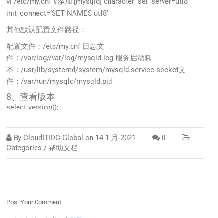
vi /etc/my.cnf #添加 [mysqld] character_set_server=utf8
init_connect=’SET NAMES utf8′
其他默认配置文件路径：
配置文件：/etc/my.cnf 日志文
件：/var/log//var/log/mysqld.log 服务启动脚
本：/usr/lib/systemd/system/mysqld.service socket文
件：/var/run/mysqld/mysqld.pid
8、查看版本
select version();
By
CloudITIDC Global
on
14 1 月 2021
0
Categories /
帮助文档
Post Your Comment