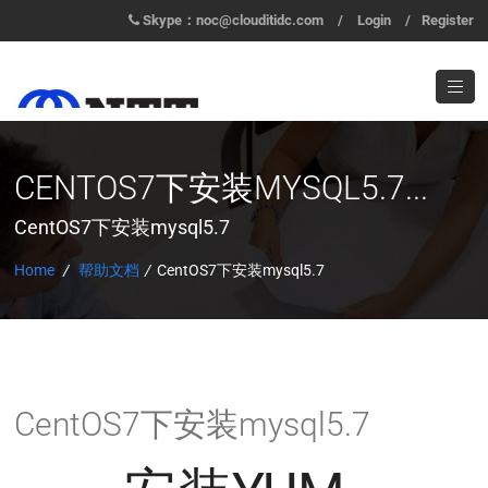
Skype：noc@clouditidc.com
/
Login
/
Register
CENTOS7下安装MYSQL5.7...
CentOS7下安装mysql5.7
Home
/
帮助文档
/
CentOS7下安装mysql5.7
CentOS7下安装mysql5.7