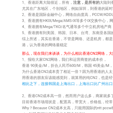
1、香港距离大陆很近，所有，
注意，是所有的
大陆到
尤其在广东地区，个别地区，例如深圳，到香港的延时能达
2、香港是国际金融中心，网络自由度高，PCCW/KDDI
3、香港拥有HKIX/Mega/AMS-IX等多个IX交换中心
4、香港拥有Mega/TKO/名气通等多个中立机房地产商
5、香港拥有到美国、韩国、日本、台湾、东南亚各国
综上所述，其实在香港，不管是网络、还是机房，都是
港，认为香港的网络最稳定
那么，现在我们来谈谈，为什么相比香港CN2网络，大
1、报给大家CN2网络，我们和运营商签的成本价，
香港 90美金/M，折合人民币600/M，韩国 45美金/M，
为什么香港CN2成本贵了相近一倍？因为用香港的人
用香港的朋友应该能感觉到，就算用的纯CN2，也是
相比之下，连接韩国走上海出口，上海出口比广州出口
2、香港CN2成本高一倍，然而用户这么多，商家就多
目前香港市场现状是，配置高，带宽大，价格低，经常
Why？Because CN2成本太高，只能用国际的ntt 