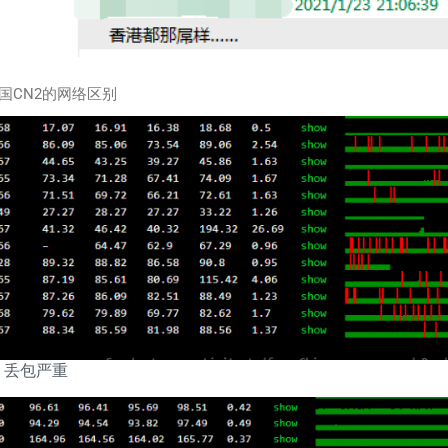
国CN2的网络区别
，丢包严重