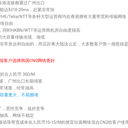
香港连接都通过广州出口
到10-20ms，赶紧非常快
/HE/Telia/NTT等各种大型运营商均在香港拥有大量带宽和传输网络
，网络自由
，同时HKBN/WTT等运营商机房自由度很高
的大容量传输光缆、海缆
非常发达和自由的，而且距离大陆这么近，大多数客户第一感觉就
陆客户选择韩国CN2网络更好
折合人民币 300/M
太多，广州出口长期堵塞
经常堵塞，经常抽风
容量更大，不易拥堵
了，恶性竞争，低价竞争
抽风，网络不稳定
pccw移动等带宽成本在人民币10-15/M的便宜垃圾网络混合CN2给客户使