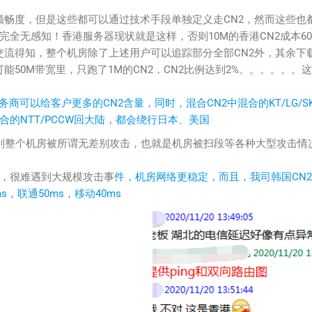
SH等顺畅度，但是这些都可以通过技术手段单独定义走CN2，然而这些也
全无感知！香港服务器现状就是这样，否则10M的香港CN2成本60
佬交流得知，整个机房除了上述用户可以追踪部分全部CN2外，其余下
能50M带宽里，只跑了1M的CN2，CN2比例达到2%。。。。。。
商可以给客户更多的CN2含量，同时，混合CN2中混合的KT/LG/S
的NTT/PCCW回大陆，都会绕行日本、美国
到整个机房被所谓无差别攻击，也就是机房被扫段等各种大型攻击情
，很难遇到大规模攻击事
件，机房网络更稳定，而且，我司韩国CN
，联通50ms，移动40ms