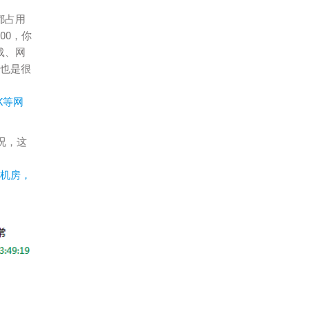
都占用
00，你
载、网
这也是很
K等网
况，这
2机房，