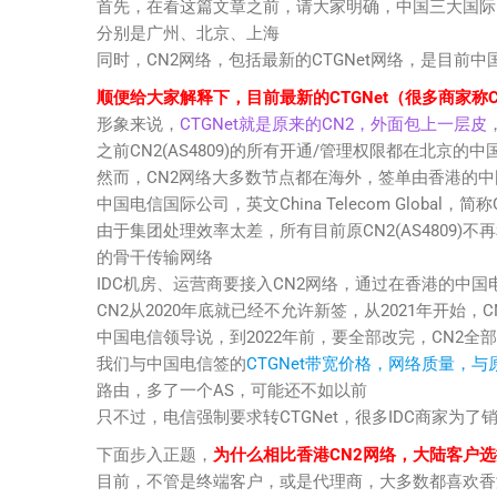
首先，在看这篇文章之前，请大家明确，中国三大国际
分别是广州、北京、上海
同时，CN2网络，包括最新的CTGNet网络，是目前
顺便给大家解释下，目前最新的CTGNet（很多商家称
形象来说，
CTGNet就是原来的CN2，外面包上一层皮
之前CN2(AS4809)的所有开通/管理权限都在北京的
然而，CN2网络大多数节点都在海外，签单由香港的
中国电信国际公司，英文China Telecom Global，简称
由于集团处理效率太差，所有目前原CN2(AS4809
的骨干传输网络
IDC机房、运营商要接入CN2网络，通过在香港的中国电信国
CN2从2020年底就已经不允许新签，从2021年开始，
中国电信领导说，到2022年前，要全部改完，CN2全部转
我们与中国电信签的
CTGNet带宽价格，网络质量，与
路由，多了一个AS，可能还不如以前
只不过，电信强制要求转CTGNet，很多IDC商家为了
下面步入正题，
为什么相比香港CN2网络，大陆客户选
目前，不管是终端客户，或是代理商，大多数都喜欢香