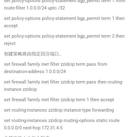
set policy-options policy-statement bgp_permit term 1 from
route-filter 1.0.0.0/24 upto /32
set policy-options policy-statement bgp_permit term 1 then
accept
set policy-options policy-statement bgp_permit term 2 then
reject
创建策略路由指定回注端口。
set firewall family inet filter zzidcip term pass from
destination-address 1.0.0.0/24
set firewall family inet filter zzidcip term pass then routing-
instance zzidcip
set firewall family inet filter zzidcip term 1 then accept
set routing-instances zzidcip instance-type forwarding
set routing-instances zzidcip routing-options static route
0.0.0.0/0 next-hop 172.31.4.5