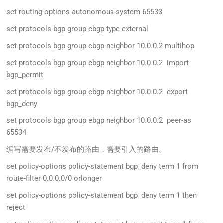
set routing-options autonomous-system 65533
set protocols bgp group ebgp type external
set protocols bgp group ebgp neighbor 10.0.0.2 multihop
set protocols bgp group ebgp neighbor 10.0.0.2 import
bgp_permit
set protocols bgp group ebgp neighbor 10.0.0.2 export
bgp_deny
set protocols bgp group ebgp neighbor 10.0.0.2 peer-as
65534
编写需要发布/不发布的路由，需要引入的路由。
set policy-options policy-statement bgp_deny term 1 from
route-filter 0.0.0.0/0 orlonger
set policy-options policy-statement bgp_deny term 1 then
reject