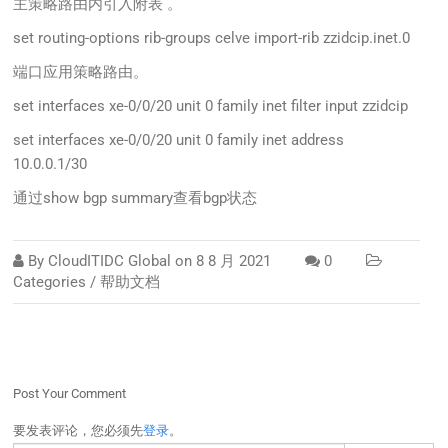
主策略路由内引入附表 。
set routing-options rib-groups celve import-rib zzidcip.inet.0
端口应用策略路由。
set interfaces xe-0/0/20 unit 0 family inet filter input zzidcip
set interfaces xe-0/0/20 unit 0 family inet address
10.0.0.1/30
通过show bgp summary查看bgp状态
By
CloudITIDC Global
on
8 8 月 2021
0
Categories /
帮助文档
Post Your Comment
要发表评论，您必须先
登录
。