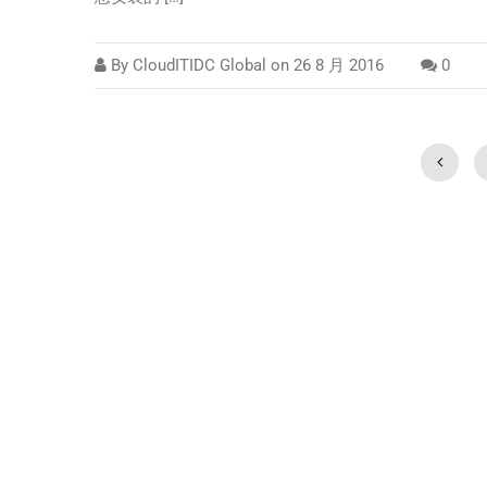
By
CloudITIDC Global
on
26 8 月 2016
0